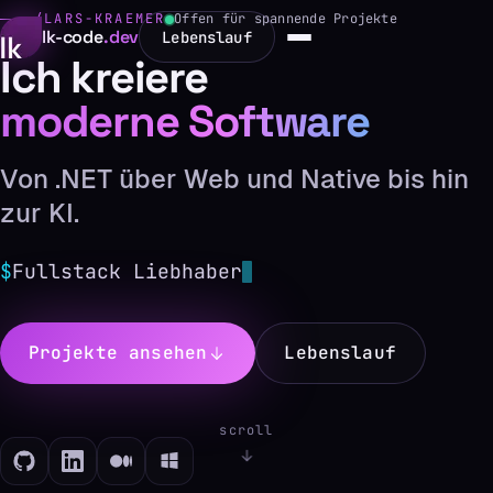
~/LARS-KRAEMER
Offen für spannende Projekte
lk-code
.dev
Lebenslauf
Ich kreiere
moderne Software
Von .NET über Web und Native bis hin
zur KI.
$
Fullstack Liebhaber
Projekte ansehen
Lebenslauf
scroll