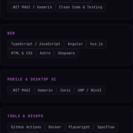
.NET MAUI / Xamarin
Clean Code & Testing
WEB
TypeScript / JavaScript
Angular
Vue.js
HTML & CSS
Astro
Shopware
MOBILE & DESKTOP UI
.NET MAUI
Xamarin
Ionic
UWP / WinUI
TOOLS & DEVOPS
GitHub Actions
Docker
Playwright
SpecFlow