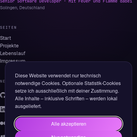
Senior Software Developer · Mit Feuer und Flamme dabei
Solingen, Deutschland
SEITEN
Start
Projekte
Lebenslauf
Impressum
Diese Website verwendet nur technisch
NETZWERKE
notwendige Cookies. Optionale Statistik-Cookies
setze ich ausschließlich mit deiner Zustimmung.
GitHub
Alle Inhalte – inklusive Schriften – werden lokal
lk-code
ausgeliefert.
LinkedIn
in/lk-code
Medium
Alle akzeptieren
@lk-code
WindowsUnited