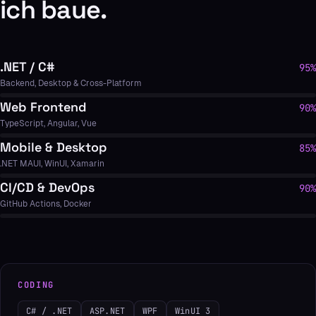
ich baue.
.NET / C#
95%
Backend, Desktop & Cross-Platform
Web Frontend
90%
TypeScript, Angular, Vue
Mobile & Desktop
85%
.NET MAUI, WinUI, Xamarin
CI/CD & DevOps
90%
GitHub Actions, Docker
CODING
C# / .NET
ASP.NET
WPF
WinUI 3