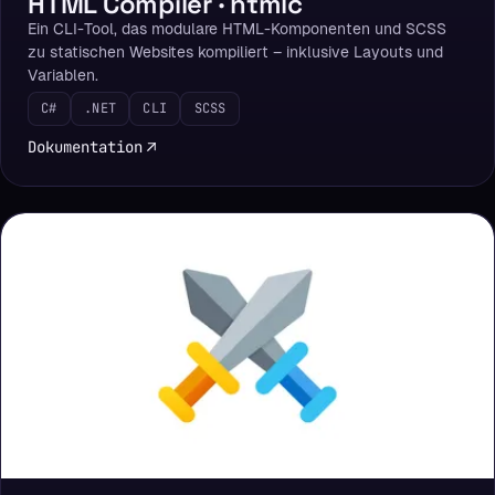
HTML Compiler · htmlc
Ein CLI-Tool, das modulare HTML-Komponenten und SCSS
zu statischen Websites kompiliert – inklusive Layouts und
Variablen.
C#
.NET
CLI
SCSS
Dokumentation