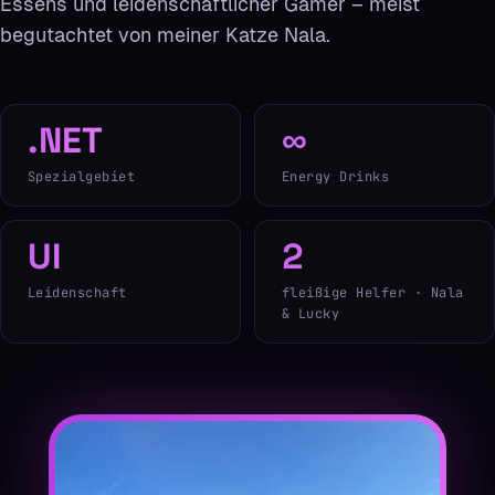
Essens und leidenschaftlicher Gamer – meist
begutachtet von meiner Katze Nala.
.NET
∞
Spezialgebiet
Energy Drinks
UI
2
Leidenschaft
fleißige Helfer · Nala
& Lucky